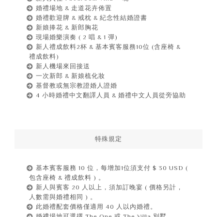
婚禮場地 & 走道花卉佈置
婚禮歡迎牌 & 戒枕 & 紀念性結婚證書
新娘捧花 & 新郎胸花
現場婚樂演奏 ( 2 唱 & 1 彈)
新人禮成飲料2杯 & 基本賓客服務10位 (含座椅 &
禮成飲料)
新人機場來回接送
一次新郎 & 新娘梳化妝
基督教或無宗教證婚人證婚
4 小時婚禮中文翻譯人員 & 婚禮中文人員從旁協助
特殊規定
基本賓客服務 10 位，每增加1位須支付 $ 30 USD (
包含座椅 & 禮成飲料 ) 。
新人與賓客 20 人以上，須加訂晚宴 ( 價格另計，
人數需與婚禮相同 ) 。
此婚禮配套價格僅適用 40 人以內婚禮。
婚禮場地可選擇 The One 或 The Villa 別墅。