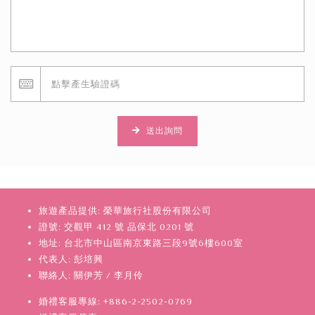
送出詢問
旅遊產品提供: 榮華旅行社股份有限公司
證號: 交觀甲 412 號 品保北 0201 號
地址: 台北市中山區南京東路三段9號6樓600室
代表人: 彭培興
聯絡人: 關伊芳 / 李月伶
婚禮客服專線: +886-2-2502-0769