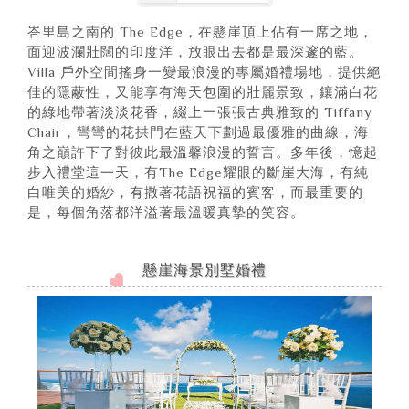
峇里島之南的 The Edge，在懸崖頂上佔有一席之地，
面迎波瀾壯闊的印度洋，放眼出去都是最深邃的藍。
Villa 戶外空間搖身一變最浪漫的專屬婚禮場地，提供絕
佳的隱蔽性，又能享有海天包圍的壯麗景致，鑲滿白花
的綠地帶著淡淡花香，綴上一張張古典雅致的 Tiffany
Chair，彎彎的花拱門在藍天下劃過最優雅的曲線，海
角之巔許下了對彼此最溫馨浪漫的誓言。多年後，憶起
步入禮堂這一天，有The Edge耀眼的斷崖大海，有純
白唯美的婚紗，有撒著花語祝福的賓客，而最重要的
是，每個角落都洋溢著最溫暖真摯的笑容。
懸崖海景別墅婚禮